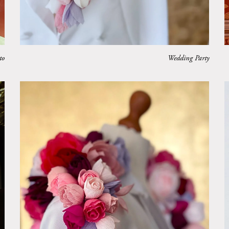
to
Wedding Party