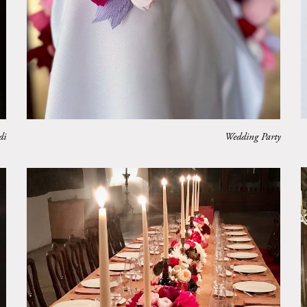
di
Wedding Party